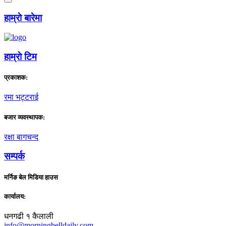
हाम्राे बारेमा
हाम्राे टिम
प्रकाशक:
रमा भट्टराई
बजार व्यवस्थापक:
रक्षा बागचन्द
सम्पर्क
मर्निङ बेल मिडिया हाउस
कार्यालय:
धनगढी १ कैलाली
info@morningbelldaily.com