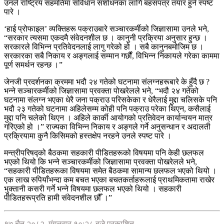
उनले राष्ट्रिय सहमतिमा संविधान संशोधनका लागि बहसपत्र तयार हुने स्पष्ट
पारे ।
‘हाई प्रोफाइल’ व्यक्तिहरू पक्राउबारे सञ्चारकर्मीको जिज्ञासामा उनले भने,
“सरकार त्यसमा एकदमै संवेदनशील छ । कानुनी प्रक्रिया अनुसार हुन्छ ।
सरकारले विभिन्न प्रतिवेदनलाई लागु गरेको हो । सबै कानुनबमोजिम छ ।
सरकारका सबै निकाय र अङ्गलाई सम्मान गर्छौं, विभिन्न निकायले गरेका काममा
पूर्ण समर्थन रहन्छ ।”
जेनजी प्रदर्शनका क्रममा भदौ २४ गतेको घटनामा संलग्नहरूबारे के हुँदै छ ?
भन्ने सञ्चारकर्मीको जिज्ञासामा प्रवक्ता पोखरेलले भने, “भदौ २४ गतेको
घटनामा संलग्न भएका धेरै जना पक्राउ परिसकेका र धेरैलाई मुद्दा चलिसके पनि
भदौ २३ गतेको घटनामा अहिलेसम्म कोही पनि पक्राउ परेका थिएन, कसैलाई
मुद्दा पनि चलेको थिएन । अहिले कार्की आयोगको प्रतिवेदन कार्यान्वयन मात्र
गरिएको हो ।” राज्यका विभिन्न निकाय र अङ्गले गर्ने अनुसन्धान र अदालती
प्रक्रियामा कुनै किसिमको हस्तक्षेप नरहने उनले स्पष्ट पारे ।
मन्त्रीपरिषद्को बैठकमा सहकारी पीडितहरूको विषयमा पनि केही छलफल
भएको थियो कि भन्ने सञ्चारकर्मीको जिज्ञासामा प्रवक्ता पोखरेलले भने,
“सहकारी पीडितहरूका विषयमा समेत बैठकमा सामान्य छलफल भएको थियो ।
एक लाख रुपियाँभन्दा कम बचत भएका बचतकर्ताहरूलाई प्राथमिकतामा राखेर
भुक्तानी कसरी गर्ने भन्ने विषयमा छलफल भएको थियो । सहकारी
पीडितहरूप्रति हामी संवेदनशील छौँ ।”
१७ चैत २०८२, मंगलवार १०:२८ बजे प्रकाशित