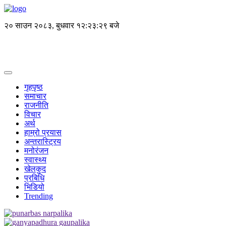
२० साउन २०८३, बुधवार
१२:२३:२९ बजे
गृहपृष्ठ
समाचार
राजनीति
विचार
अर्थ
हाम्रो प्रयास
अन्तरास्ट्रिय
मनोरंजन
स्वास्थ्य
खेलकुद
प्रबिधि
भिडियो
Trending