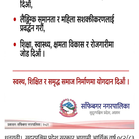
धनगढी। सुदूरपश्चिम प्रदेश सरकार आगामी आर्थिक वर्ष ०८२/८३