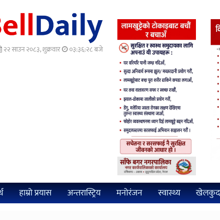
२२ साउन २०८३, शुक्रवार
०३:३६:२९ बजे
्थ
हाम्रो प्रयास
अन्तरास्ट्रिय
मनोरंजन
स्वास्थ्य
खेलकुद