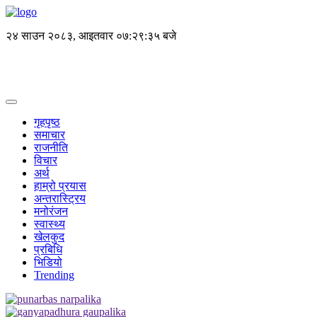
२४ साउन २०८३, आइतवार
०७:२९:३५ बजे
गृहपृष्ठ
समाचार
राजनीति
विचार
अर्थ
हाम्रो प्रयास
अन्तरास्ट्रिय
मनोरंजन
स्वास्थ्य
खेलकुद
प्रबिधि
भिडियो
Trending