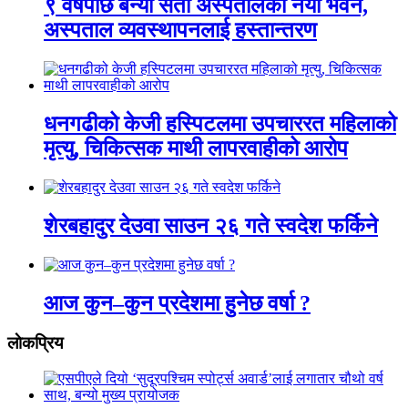
९ वर्षपछि बन्यो सेती अस्पतालको नयाँ भवन,
अस्पताल व्यवस्थापनलाई हस्तान्तरण
धनगढीको केजी हस्पिटलमा उपचाररत महिलाको
मृत्यु, चिकित्सक माथी लापरवाहीको आरोप
शेरबहादुर देउवा साउन २६ गते स्वदेश फर्किने
आज कुन–कुन प्रदेशमा हुनेछ वर्षा ?
लाेकप्रिय