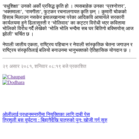
‘वधुशिक्षा’ उनको अर्को प्रसिद्ध कृति हो । त्यसबाहेक उनका ‘प्रश्नोत्तर’,
‘भक्तमाला’, ‘रामगीता’, फुटकर रचनालगायत कृति छन् । कुमारी चोकको
हिसाब मिलाउन नसकेर झ्यालखानामा परेका आदिकवि आचार्यले सरकारी
कार्यलयमा हुने ढिलासुस्ती र ‘भोलिवाद’ का कट्टर विरोधी भएर कवितामा
भोलिको विरोध गर्दै लेखेको ‘भोलि भोलि भन्दैमा सब घर बितिगो बक्सियोस् आज
झोली’ चर्चित छ ।
नेपाली जातीय एकता, राष्ट्रिय पहिचान र नेपाली सांस्कृतिक चेतना जगाउन र
राष्ट्रिय संस्कृतिलाई बलियो बनाउनमा भानुभक्तको ऐतिहासिक योगदान छ ।
२९ असार २०८१, शनिवार ०८:१९ बजे प्रकाशित
ओलीलाई प्रधानमन्त्रीमा नियुक्तिका लागि दाबी पेस
त्रिशुली बस दुर्घटना : बिहानैदेखि यात्रुको पुन: खोजी गर्न सुरु