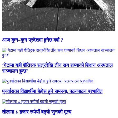
आज कुन–कुन प्रदेशमा हुनेछ वर्षा ?
‘गेटामा यही शैत्रिक सत्रदेखि तीन सय शय्याको शिक्षण अस्पताल
सञ्चालन हुन्छ’
पुनर्वासका विद्यार्थीमा बेहोस हुने समस्या, पठनपाठन प्रभावित
तोलामा ८ हजार रूपैयाँ बढ्यो सुनको मूल्य