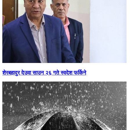
शेरबहादुर देउवा साउन २६ गते स्वदेश फर्किने