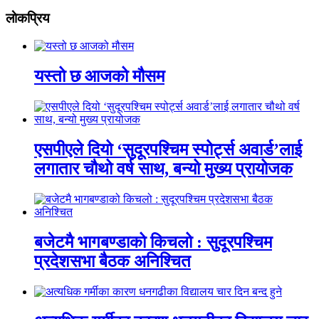
लाेकप्रिय
यस्तो छ आजको मौसम
एसपीएले दियो ‘सुदूरपश्चिम स्पोर्ट्स अवार्ड’लाई
लगातार चौथो वर्ष साथ, बन्यो मुख्य प्रायोजक
बजेटमै भागबण्डाको किचलो : सुदूरपश्चिम
प्रदेशसभा बैठक अनिश्चित