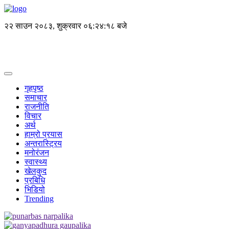
२२ साउन २०८३, शुक्रवार
०६:२४:१९ बजे
गृहपृष्ठ
समाचार
राजनीति
विचार
अर्थ
हाम्रो प्रयास
अन्तरास्ट्रिय
मनोरंजन
स्वास्थ्य
खेलकुद
प्रबिधि
भिडियो
Trending