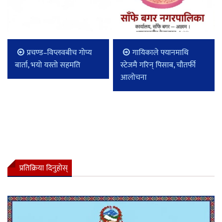
प्रचण्ड–विप्लवबीच गोप्य
गायिकाले फ्यानमाथि
बार्ता, भयो यस्तो सहमति
स्टेजमै गरिन् पिसाब, चौतर्फी
आलोचना
प्रतिक्रिया दिनुहोस्