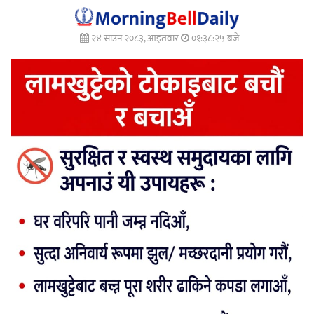
२४ साउन २०८३, आइतवार
०१:३८:२७ बजे