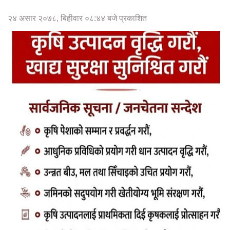
२४ असार २०७८, बिहीवार ०८:४४ बजे प्रकाशित