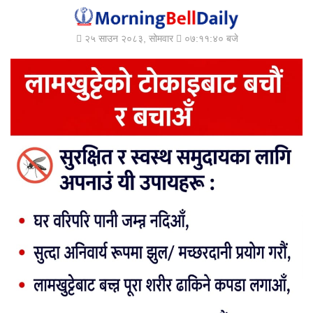
२५ साउन २०८३, सोमवार
०७:११:४२ बजे