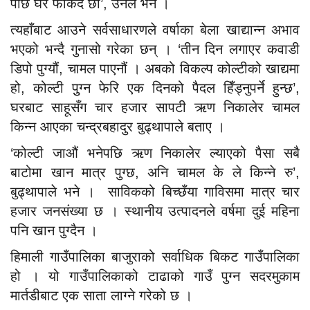
पछि घर फर्किंदै छौं’, उनले भने ।
त्यहाँबाट आउने सर्वसाधारणले वर्षाका बेला खाद्यान्न अभाव
भएको भन्दै गुनासो गरेका छन् । ‘तीन दिन लगाएर कवाडी
डिपो पुग्यौं, चामल पाएनौं । अबको विकल्प कोल्टीको खाद्यमा
हो, कोल्टी पुुग्न फेरि एक दिनको पैदल हिँड्नुपर्ने हुन्छ’,
घरबाट साहूसँग चार हजार सापटी ऋण निकालेर चामल
किन्न आएका चन्द्रबहादुर बुढ्थापाले बताए ।
‘कोल्टी जाऔं भनेपछि ऋण निकालेर ल्याएको पैसा सबै
बाटोमा खान मात्र पुग्छ, अनि चामल के ले किन्ने रु’,
बुढ्थापाले भने । साविकको बिच्छँया गाविसमा मात्र चार
हजार जनसंख्या छ । स्थानीय उत्पादनले वर्षमा दुई महिना
पनि खान पुग्दैन ।
हिमाली गाउँपालिका बाजुराको सर्वाधिक बिकट गाउँपालिका
हो । यो गाउँपालिकाको टाढाको गाउँ पुग्न सदरमुकाम
मार्तडीबाट एक साता लाग्ने गरेको छ ।