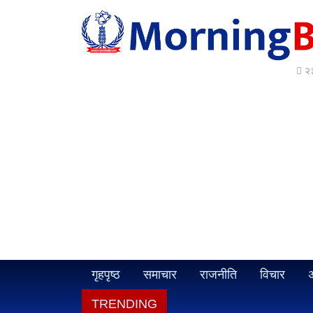
२३
गृहपृष्ठ
समाचार
राजनीति
विचार
अ
TRENDING