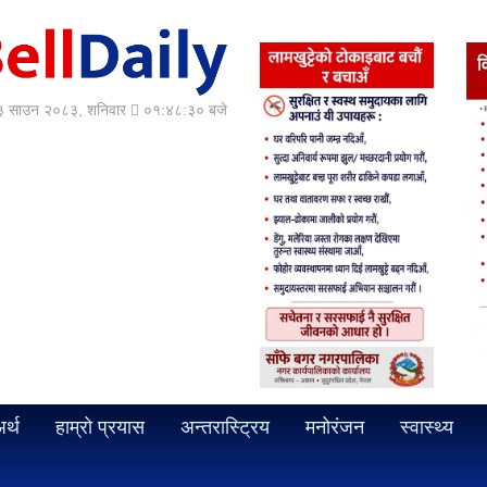
 साउन २०८३, शनिवार
०१:४८:३२ बजे
र्थ
हाम्रो प्रयास
अन्तरास्ट्रिय
मनोरंजन
स्वास्थ्य