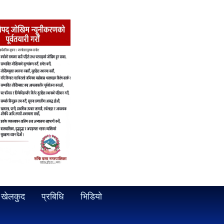
खेलकुद
प्रबिधि
भिडियो