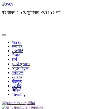
२२ साउन २०८३, शुक्रवार
०३:१९:४४ बजे
गृहपृष्ठ
समाचार
राजनीति
विचार
अर्थ
हाम्रो प्रयास
अन्तरास्ट्रिय
मनोरंजन
स्वास्थ्य
खेलकुद
प्रबिधि
भिडियो
Trending