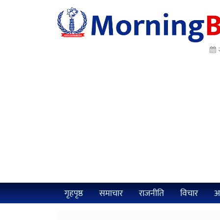
२
गृहपृष्ठ
समाचार
राजनीति
विचार
अर