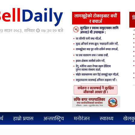
३ साउन २०८३, शनिवार
०७:३०:२२ बजे
्थ
हाम्रो प्रयास
अन्तरास्ट्रिय
मनोरंजन
स्वास्थ्य
खेलक