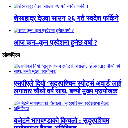
शेरबहादुर देउवा साउन २६ गते स्वदेश फर्किने
आज कुन–कुन प्रदेशमा हुनेछ वर्षा ?
लाेकप्रिय
एसपीएले दियो ‘सुदूरपश्चिम स्पोर्ट्स अवार्ड’लाई
लगातार चौथो वर्ष साथ, बन्यो मुख्य प्रायोजक
बजेटमै भागबण्डाको किचलो : सुदूरपश्चिम