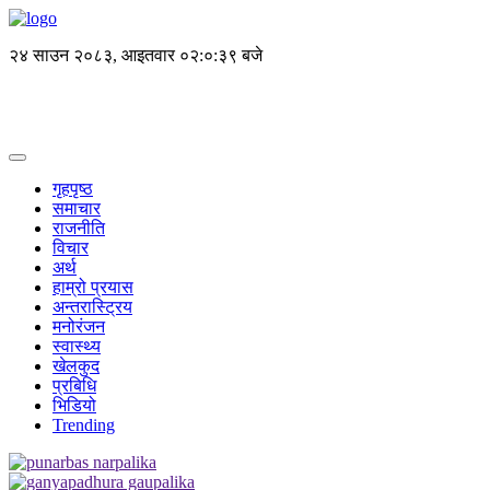
२४ साउन २०८३, आइतवार
०२:०:३९ बजे
गृहपृष्ठ
समाचार
राजनीति
विचार
अर्थ
हाम्रो प्रयास
अन्तरास्ट्रिय
मनोरंजन
स्वास्थ्य
खेलकुद
प्रबिधि
भिडियो
Trending