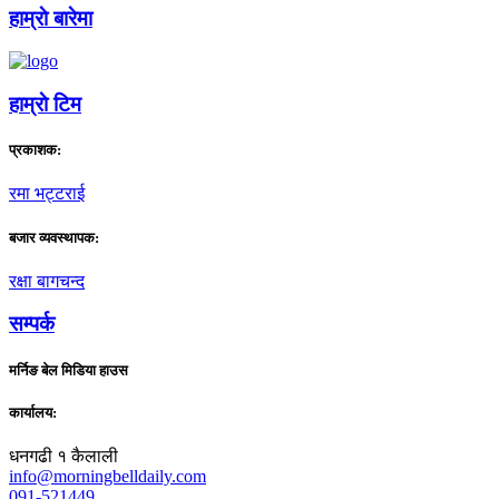
हाम्राे बारेमा
हाम्राे टिम
प्रकाशक:
रमा भट्टराई
बजार व्यवस्थापक:
रक्षा बागचन्द
सम्पर्क
मर्निङ बेल मिडिया हाउस
कार्यालय:
धनगढी १ कैलाली
info@morningbelldaily.com
091-521449