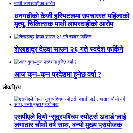
धनगढीको केजी हस्पिटलमा उपचाररत महिलाको
मृत्यु, चिकित्सक माथी लापरवाहीको आरोप
शेरबहादुर देउवा साउन २६ गते स्वदेश फर्किने
आज कुन–कुन प्रदेशमा हुनेछ वर्षा ?
लाेकप्रिय
एसपीएले दियो ‘सुदूरपश्चिम स्पोर्ट्स अवार्ड’लाई
लगातार चौथो वर्ष साथ, बन्यो मुख्य प्रायोजक