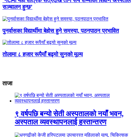
‘गेटामा यही शैत्रिक सत्रदेखि तीन सय शय्याको शिक्षण अस्पताल
सञ्चालन हुन्छ’
पुनर्वासका विद्यार्थीमा बेहोस हुने समस्या, पठनपाठन प्रभावित
तोलामा ८ हजार रूपैयाँ बढ्यो सुनको मूल्य
ताजा
९ वर्षपछि बन्यो सेती अस्पतालको नयाँ भवन,
अस्पताल व्यवस्थापनलाई हस्तान्तरण