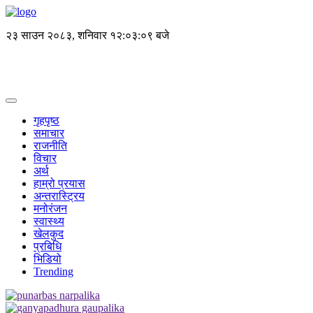
२३ साउन २०८३, शनिवार
१२:०३:०९ बजे
गृहपृष्ठ
समाचार
राजनीति
विचार
अर्थ
हाम्रो प्रयास
अन्तरास्ट्रिय
मनोरंजन
स्वास्थ्य
खेलकुद
प्रबिधि
भिडियो
Trending