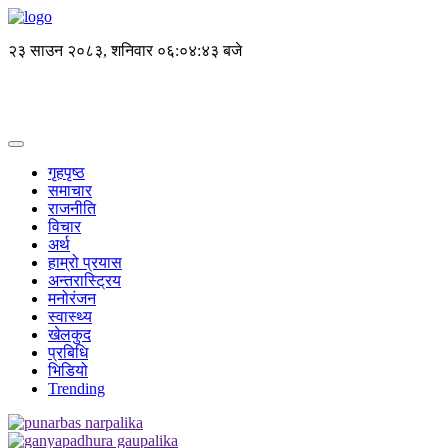
२३ साउन २०८३, शनिवार
०६:०४:४४ बजे
गृहपृष्ठ
समाचार
राजनीति
विचार
अर्थ
हाम्रो प्रयास
अन्तरास्ट्रिय
मनोरंजन
स्वास्थ्य
खेलकुद
प्रबिधि
भिडियो
Trending