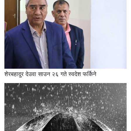
शेरबहादुर देउवा साउन २६ गते स्वदेश फर्किने