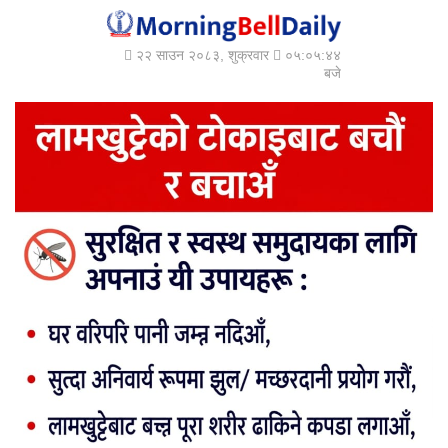
२२ साउन २०८३, शुक्रवार
०५:०५:४६
बजे