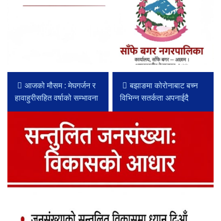
आजको मौसम : मेघगर्जन र
बझाङमा कोरोनाबाट बच्न
हावाहुरीसहित वर्षाको सम्भावना
विभिन्न सतर्कता अपनाईदै