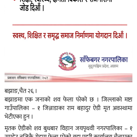
बझाङ,चैत २६ ।
बझाङमा एक जनाको शव फेला परेको छ । जिल्लाको मष्टा
गाउँपालिका – १ जिन्नाडाका राम बहादुर ऐडी मृत अवस्थामा
भेटीएका हुन ।
मृतक ऐडीको शव बुधबार विहान जयपृथवी नगरपालिका – १
समदेउ नजिकै रोडमा फेला परेको वडा प्रहरी कार्यालय चैनपुरका