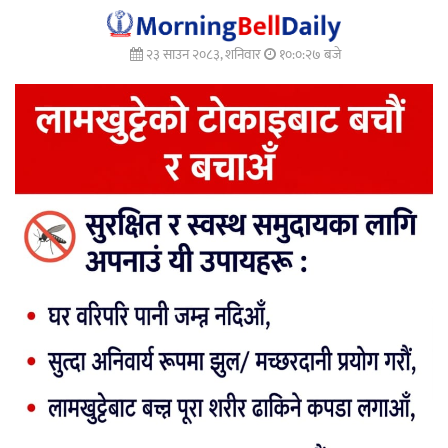
२३ साउन २०८३, शनिवार
१०:०:२९ बजे