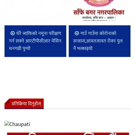
धेरै व्यक्तिको नमूना परीक्षण
गाउँ गाउँमा कोरोनाको
गर्न सक्ने आरटीपीसीआर मेसिन
सन्त्रास,आवतजावत रोक्न पुल
धनगढी पुग्यो
नै भत्काइयो
प्रतिक्रिया दिनुहोस्