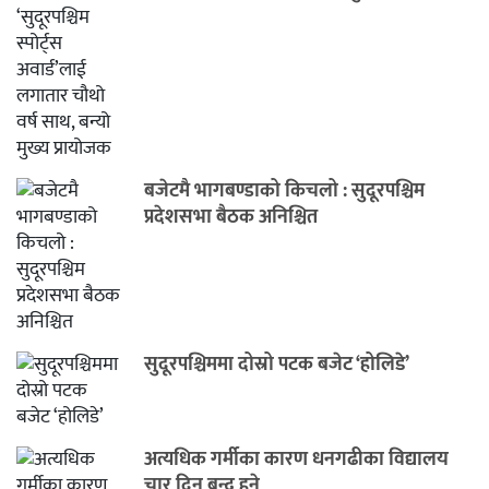
बजेटमै भागबण्डाको किचलो : सुदूरपश्चिम
प्रदेशसभा बैठक अनिश्चित
सुदूरपश्चिममा दोस्रो पटक बजेट ‘होलिडे’
अत्यधिक गर्मीका कारण धनगढीका विद्यालय
चार दिन बन्द हुने