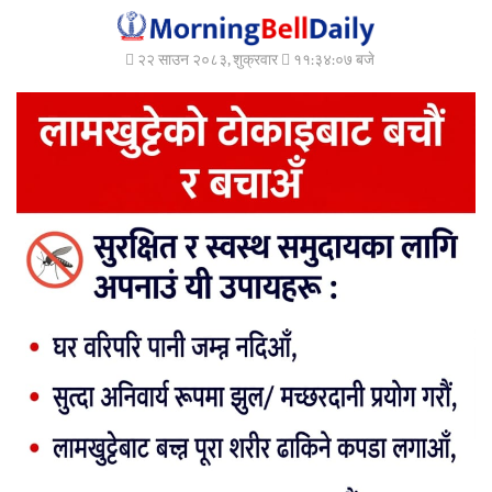
२२ साउन २०८३, शुक्रवार
११:३४:०९ बजे