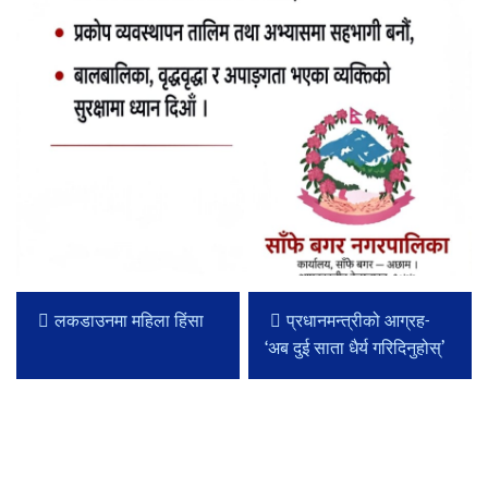
लकडाउनमा महिला हिंसा
प्रधानमन्त्रीको आग्रह-
‘अब दुई साता धैर्य गरिदिनुहोस्’