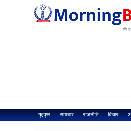
२२
गृहपृष्ठ
समाचार
राजनीति
विचार
अ