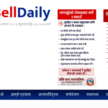
 साउन २०८३, शुक्रवार
०६:०२:०८ बजे
र्थ
हाम्रो प्रयास
अन्तरास्ट्रिय
मनोरंजन
स्वास्थ्य
ख