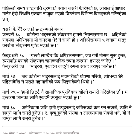
पछिल्लो समय राष्ट्रपति ट्रम्पको बयान जसरी फेरिएको छ‚ त्यसलाई आधार
मानेर हेर्दा स्थिति एकदम नाजुक भएको विश्लेषण विभिन्न विज्ञहरूले गरिरहेका
छन्।
यसरी फेरिँदै आएको छ ट्रम्पको बयान:
जनवरी ३० – ‘कोरोना भाइरसको संक्रमण हाम्रो नियन्त्रणमा छ। अहिलेको
समयमा अमेरिकामा यो समस्या धेरै नै सानो हो। अहिलेसम्ममा ५ जनामा मात्र
कोरोना संक्रमण पुष्टि भएको छ।’
फेब्रुअरी १० – ‘यस्तो लाग्दैछ कि अप्रिलसम्ममा‚ जब गर्मी मौसम सुरू हुन्छ‚
त्यसपछि यसको संक्रमण चामत्कारिक रुपमा क्रमशः हराएर जानेछ।’
फेब्रुअरी २७ – ‘भाइरस‚ एकदिन जादूयी रुपमा स्वतः हराएर जानेछ।’
मार्च १७ – ‘जब कोरोना भाइरसलाई महामारीको घोषणा गरियो‚ त्योभन्दा धेरै
पहिलादेखि नै यसले महामारीको रूप लिइसकेको थियो।’
मार्च २५ – ‘हामी छिट्टै नै सामाजिक प्रतिबन्ध खोल्ने तयारी गरिरहेका छौं। म
इस्टरमा जानका लागि एकदमै उत्सुक भएको छु।’
मार्च ३० – ‘अमेरिकामा जति हामी मृत्युदरलाई जतिसक्दो कम गर्न सक्छौं‚ त्यति नै
हाम्रो लागि राम्रो हुनेछ। र‚ मृत्यु हुनेको संख्या १ लाखसम्ममा रोक्यौं भने‚ यो नै
हाम्रा लागि राम्रो हुनेछ।’
१७ चैत २०७६, सोमवार २३:५७ बजे प्रकाशित