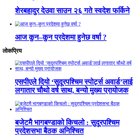
शेरबहादुर देउवा साउन २६ गते स्वदेश फर्किने
आज कुन–कुन प्रदेशमा हुनेछ वर्षा ?
लाेकप्रिय
एसपीएले दियो ‘सुदूरपश्चिम स्पोर्ट्स अवार्ड’लाई
लगातार चौथो वर्ष साथ, बन्यो मुख्य प्रायोजक
बजेटमै भागबण्डाको किचलो : सुदूरपश्चिम
प्रदेशसभा बैठक अनिश्चित