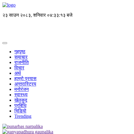
२३ साउन २०८३, शनिवार
०४:३३:१३ बजे
गृहपृष्ठ
समाचार
राजनीति
विचार
अर्थ
हाम्रो प्रयास
अन्तरास्ट्रिय
मनोरंजन
स्वास्थ्य
खेलकुद
प्रबिधि
भिडियो
Trending