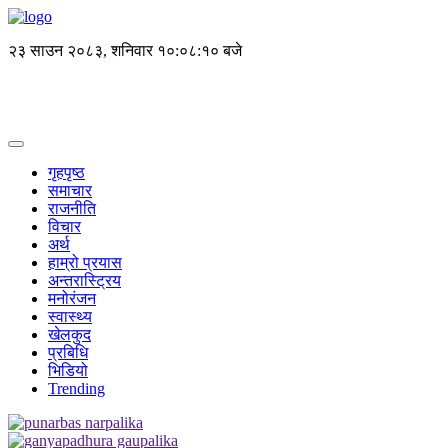
२३ साउन २०८३, शनिवार
१०:०८:१० बजे
गृहपृष्ठ
समाचार
राजनीति
विचार
अर्थ
हाम्रो प्रयास
अन्तरास्ट्रिय
मनोरंजन
स्वास्थ्य
खेलकुद
प्रबिधि
भिडियो
Trending