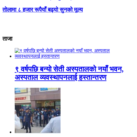
तोलामा ८ हजार रूपैयाँ बढ्यो सुनको मूल्य
ताजा
९ वर्षपछि बन्यो सेती अस्पतालको नयाँ भवन,
अस्पताल व्यवस्थापनलाई हस्तान्तरण