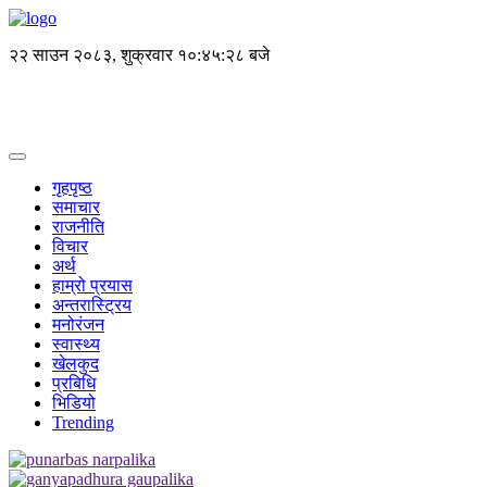
२२ साउन २०८३, शुक्रवार
१०:४५:२८ बजे
गृहपृष्ठ
समाचार
राजनीति
विचार
अर्थ
हाम्रो प्रयास
अन्तरास्ट्रिय
मनोरंजन
स्वास्थ्य
खेलकुद
प्रबिधि
भिडियो
Trending