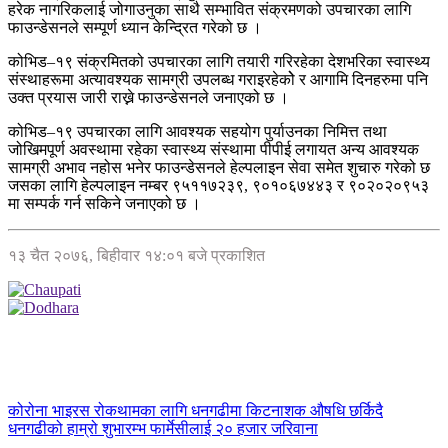
हरेक नागरिकलाई जोगाउनुका साथै सम्भावित संक्रमणको उपचारका लागि
फाउन्डेसनले सम्पूर्ण ध्यान केन्द्रित गरेको छ ।
कोभिड–१९ संक्रमितको उपचारका लागि तयारी गरिरहेका देशभरिका स्वास्थ्य
संस्थाहरूमा अत्यावश्यक सामग्री उपलब्ध गराइरहेकोे र आगामि दिनहरुमा पनि
उक्त प्रयास जारी राख्ने फाउन्डेसनले जनाएको छ ।
कोभिड–१९ उपचारका लागि आवश्यक सहयोग पुर्याउनका निमित्त तथा
जोखिमपूर्ण अवस्थामा रहेका स्वास्थ्य संस्थामा पीपीई लगायत अन्य आवश्यक
सामग्री अभाव नहोस भनेर फाउन्डेसनले हेल्पलाइन सेवा समेत शुचारु गरेको छ
जसका लागि हेल्पलाइन नम्बर ९५११७२३९, ९०१०६७४४३ र ९०२०२०९५३
मा सम्पर्क गर्न सकिने जनाएको छ ।
१३ चैत २०७६, बिहीवार १४:०१ बजे प्रकाशित
कोरोना भाइरस रोकथामका लागि धनगढीमा किटनाशक औषधि छर्किदै
धनगढीको हाम्रो शुभारम्भ फार्मेसीलाई २० हजार जरिवाना