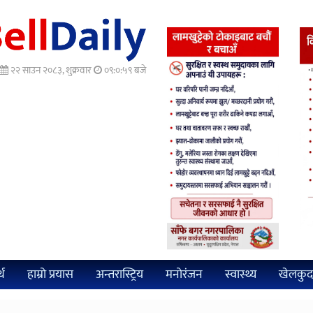
२२ साउन २०८३, शुक्रवार
०९:०१:० बजे
्थ
हाम्रो प्रयास
अन्तरास्ट्रिय
मनोरंजन
स्वास्थ्य
खेलकुद