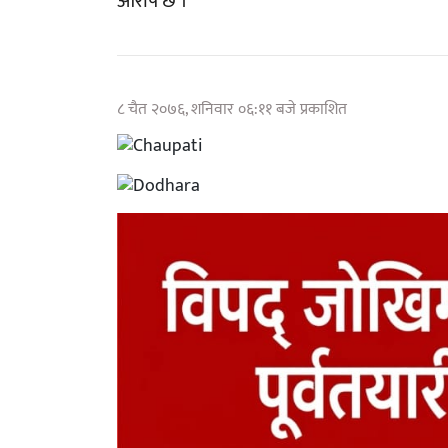
आरोप छ ।
८ चैत २०७६, शनिवार ०६:११ बजे प्रकाशित