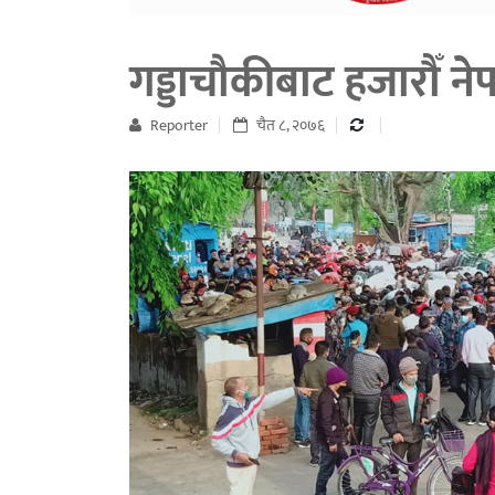
गड्डाचौकीबाट हजारौँ नेपा
Reporter
चैत ८, २०७६