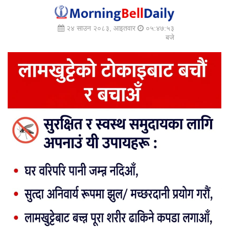
२४ साउन २०८३, आइतवार
०५:४७:५४
बजे