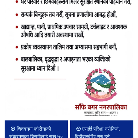
चितवनमा कोरोनाको
एसईई परिक्षा नरोकिने,
संक्रमणका बिरामीलाई राख्न ७०
बिहीबारदेखि सुरु हुने