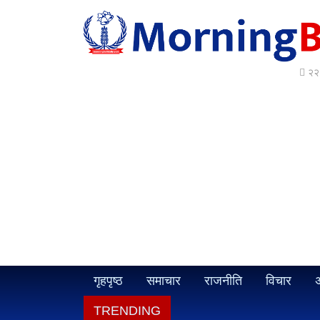
२२ 
गृहपृष्ठ
समाचार
राजनीति
विचार
अ
TRENDING