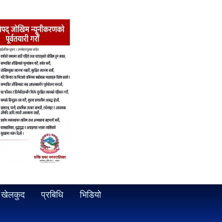
खेलकुद
प्रबिधि
भिडियो