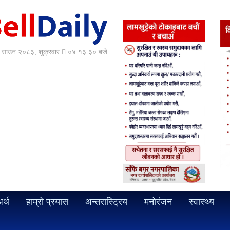
साउन २०८३, शुक्रवार
०४:१३:३२ बजे
र्थ
हाम्रो प्रयास
अन्तरास्ट्रिय
मनोरंजन
स्वास्थ्य