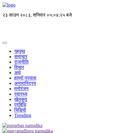
२३ साउन २०८३, शनिवार
०५:०४:२६ बजे
गृहपृष्ठ
समाचार
राजनीति
विचार
अर्थ
हाम्रो प्रयास
अन्तरास्ट्रिय
मनोरंजन
स्वास्थ्य
खेलकुद
प्रबिधि
भिडियो
Trending