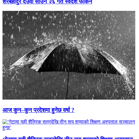
शेरबहादुर देउवा साउन २६ गते स्वदेश फर्किने
आज कुन–कुन प्रदेशमा हुनेछ वर्षा ?