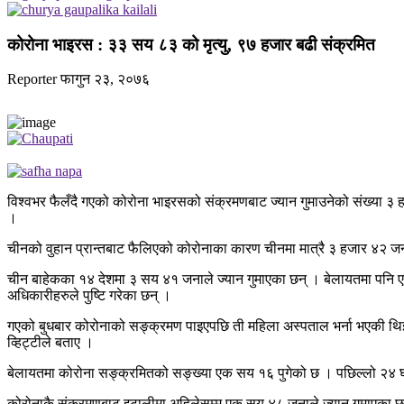
कोरोना भाइरस : ३३ सय ८३ को मृत्यु, ९७ हजार बढी संक्रमित
Reporter
फागुन २३, २०७६
विश्वभर फैलँदै गएको कोरोना भाइरसको संक्रमणबाट ज्यान गुमाउनेको संख्या
।
चीनको वुहान प्रान्तबाट फैलिएको कोरोनाका कारण चीनमा मात्रै ३ हजार ४२ जनाल
चीन बाहेकका १४ देशमा ३ सय ४१ जनाले ज्यान गुमाएका छन् । बेलायतमा पनि 
अधिकारीहरुले पुष्टि गरेका छन् ।
गएको बुधबार कोरोनाको सङ्क्रमण पाइएपछि ती महिला अस्पताल भर्ना भएकी थिइ
व्हिट्टीले बताए ।
बेलायतमा कोरोना सङ्क्रमितको सङ्ख्या एक सय १६ पुगेको छ । पछिल्लो २४ घण्
कोरोनाकै संक्रमणबाट इटालीमा अहिलेसम्म एक सय ४८ जनाले ज्यान गुमाएका छन्