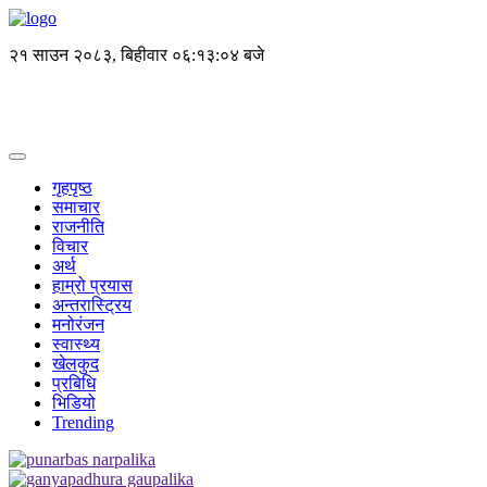
२१ साउन २०८३, बिहीवार
०६:१३:०५ बजे
गृहपृष्ठ
समाचार
राजनीति
विचार
अर्थ
हाम्रो प्रयास
अन्तरास्ट्रिय
मनोरंजन
स्वास्थ्य
खेलकुद
प्रबिधि
भिडियो
Trending