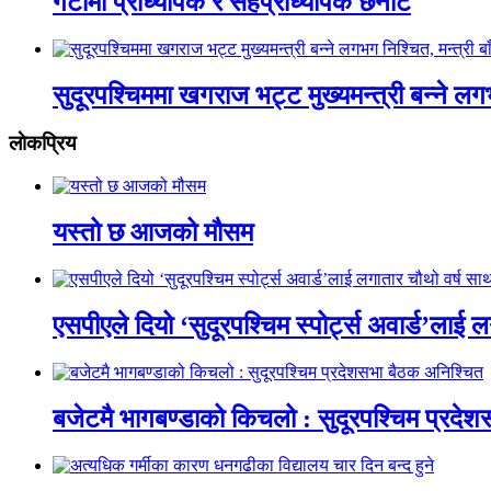
गेटामा प्राध्यापक र सहप्राध्यापक छनोट
सुदूरपश्चिममा खगराज भट्ट मुख्यमन्त्री बन्ने लग
लाेकप्रिय
यस्तो छ आजको मौसम
एसपीएले दियो ‘सुदूरपश्चिम स्पोर्ट्स अवार्ड’लाई 
बजेटमै भागबण्डाको किचलो : सुदूरपश्चिम प्रदे