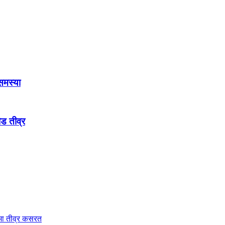
 समस्या
ौड तीव्र