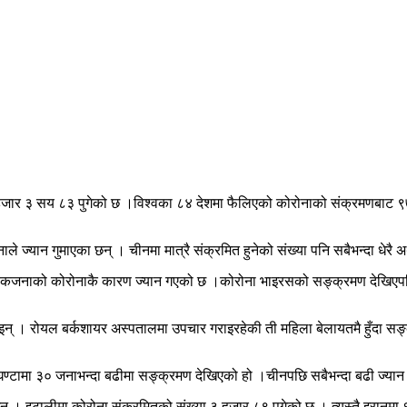
 ३ हजार ३ सय ८३ पुगेको छ ।विश्वका ८४ देशमा फैलिएको कोरोनाको संक्रमणबाट
े ज्यान गुमाएका छन् । चीनमा मात्रै संक्रमित हुनेको संख्या पनि सबैभन्दा धेर
एकजनाको कोरोनाकै कारण ज्यान गएको छ ।कोरोना भाइरसको सङ्क्रमण देखिएपछि 
न् । रोयल बर्कशायर अस्पतालमा उपचार गराइरहेकी ती महिला बेलायतमै हुँदा सङ
टामा ३० जनाभन्दा बढीमा सङ्क्रमण देखिएको हो ।चीनपछि सबैभन्दा बढी ज्यान ग
 । इटालीमा कोरोना संक्रमितको संख्या ३ हजार ८९ पुगेको छ । त्यस्तै इरानमा