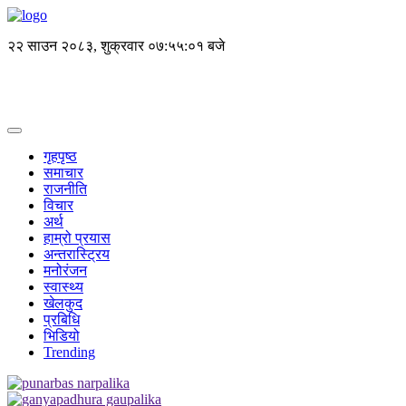
२२ साउन २०८३, शुक्रवार
०७:५५:०२ बजे
गृहपृष्ठ
समाचार
राजनीति
विचार
अर्थ
हाम्रो प्रयास
अन्तरास्ट्रिय
मनोरंजन
स्वास्थ्य
खेलकुद
प्रबिधि
भिडियो
Trending