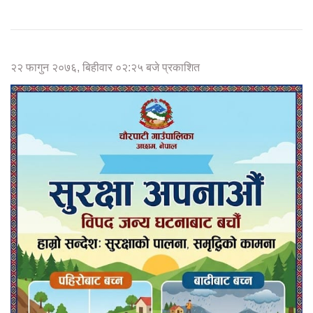
२२ फागुन २०७६, बिहीवार ०२:२५ बजे प्रकाशित