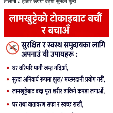
तोलामा ८ हजार रूपैयाँ बढ्यो सुनको मूल्य