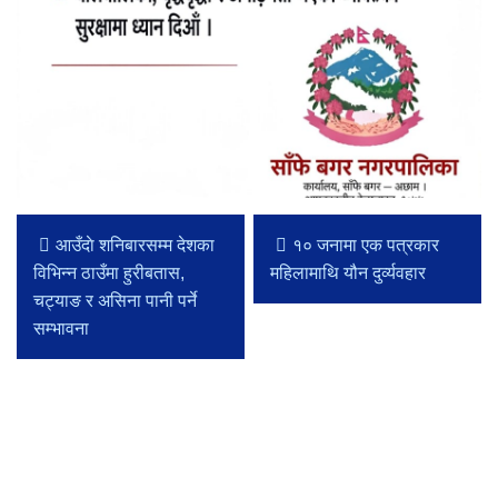
आउँदाे शनिबारसम्म देशका
१० जनामा एक पत्रकार
विभिन्न ठाउँमा हुरीबतास,
महिलामाथि यौन दुर्व्यवहार
चट्याङ र असिना पानी पर्ने
सम्भावना