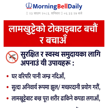
२३ साउन २०८३, शनिवार
०६:३३:२९ बजे