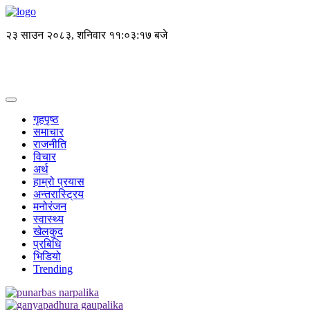
२३ साउन २०८३, शनिवार
११:०३:१७ बजे
गृहपृष्ठ
समाचार
राजनीति
विचार
अर्थ
हाम्रो प्रयास
अन्तरास्ट्रिय
मनोरंजन
स्वास्थ्य
खेलकुद
प्रबिधि
भिडियो
Trending