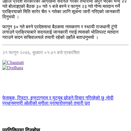
उहाँले प्रदेश सरकारको आग्रहमा सदनले गरेको तयारीमा अपुग भएको भन्दै २२
गते बोलाइएको बैठक ३० गते १ बजे बस्ने र फागुन २३ गते गोप्य मतदान गर्ने
प्रक्रियाको मिति सारेर चैत १ गतेका लागि सूचना जारी गरिएको जानकारी
दिनुभयो ।
फागुन ३० गते बस्ने प्रदेशसभा बैठकमा नामकरण र स्थायी राजधानी टुंगो
लगाउने प्रक्रियाबारे सदनलाई जानकारी गराई त्यसको भोलिपल्ट मतदान
गराउने सदन सचिवालयले तयारी रहेको उहाँले बताउनुभयो ।
२१ फागुन २०७६, बुधवार ०१:४१ बजे प्रकाशित
फेसबुक, ट्विटर, इन्स्टाग्राम र युट्युब छोड्ने विचार गरिरहेको छु :माेदी
प्रधानमन्त्री ओलीको मृगौला प्रत्यारोपणको तयारी पूरा
प्रतिक्रिया दिनुहोस्