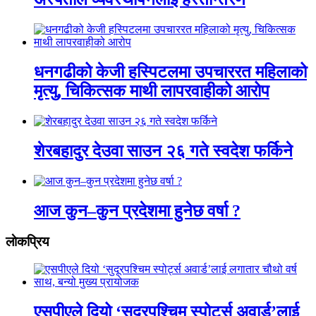
धनगढीको केजी हस्पिटलमा उपचाररत महिलाको
मृत्यु, चिकित्सक माथी लापरवाहीको आरोप
शेरबहादुर देउवा साउन २६ गते स्वदेश फर्किने
आज कुन–कुन प्रदेशमा हुनेछ वर्षा ?
लाेकप्रिय
एसपीएले दियो ‘सुदूरपश्चिम स्पोर्ट्स अवार्ड’लाई