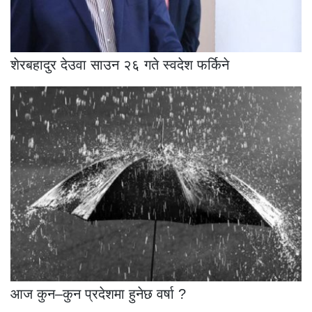
शेरबहादुर देउवा साउन २६ गते स्वदेश फर्किने
आज कुन–कुन प्रदेशमा हुनेछ वर्षा ?