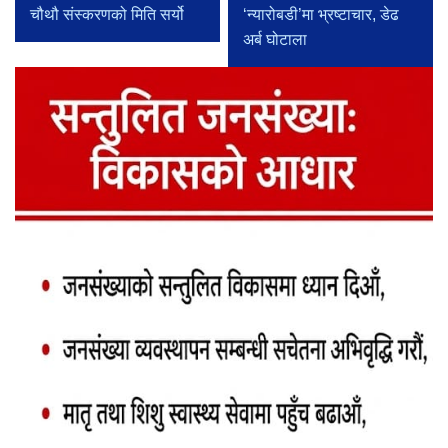
चौथौ संस्करणको मिति सर्यो
‘न्यारोबडी’मा भ्रष्टाचार, डेढ
अर्ब घोटाला