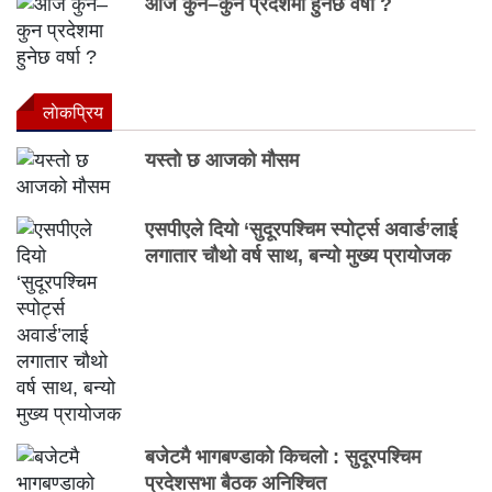
आज कुन–कुन प्रदेशमा हुनेछ वर्षा ?
लाेकप्रिय
यस्तो छ आजको मौसम
एसपीएले दियो ‘सुदूरपश्चिम स्पोर्ट्स अवार्ड’लाई
लगातार चौथो वर्ष साथ, बन्यो मुख्य प्रायोजक
बजेटमै भागबण्डाको किचलो : सुदूरपश्चिम
प्रदेशसभा बैठक अनिश्चित