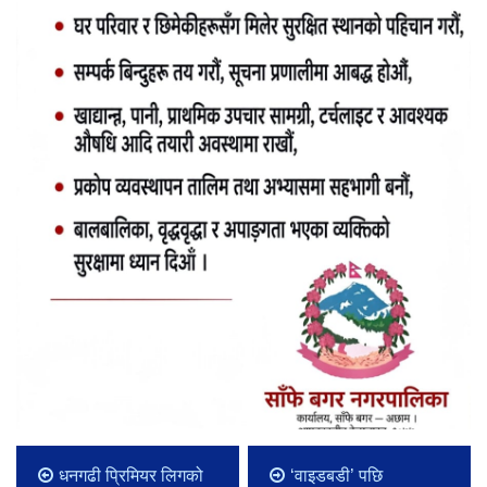
धनगढी प्रिमियर लिगको
‘वाइडबडी’ पछि