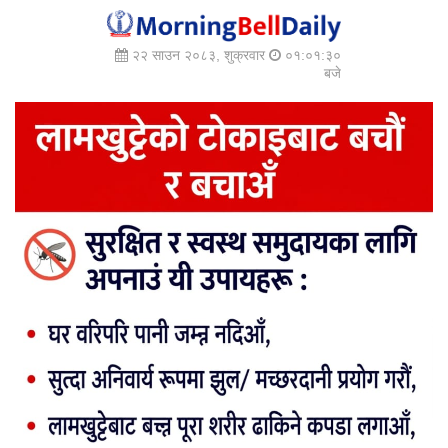
२२ साउन २०८३, शुक्रवार
०१:०१:३२
बजे