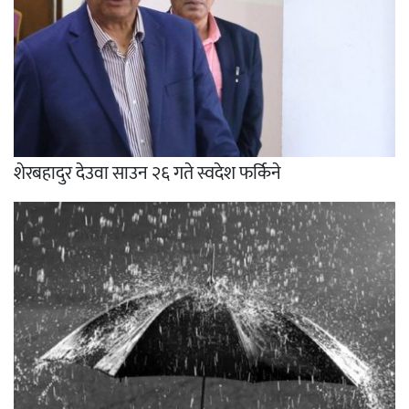
शेरबहादुर देउवा साउन २६ गते स्वदेश फर्किने