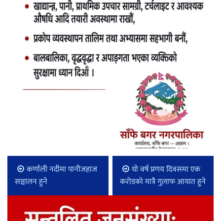
कर्णाली नदीमा पानीजहाज
यो वर्ष प्रणय दिवसमा एक
सञ्चालन हुने
करोडको मात्रै गुलाफ आयात हुने