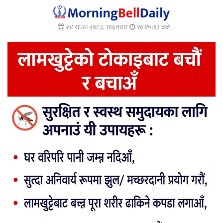
२४ साउन २०८३, आइतवार
१०:१५:१६ बजे