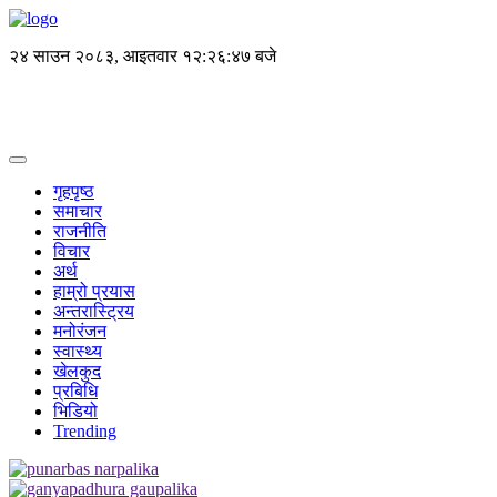
२४ साउन २०८३, आइतवार
१२:२६:४७ बजे
गृहपृष्ठ
समाचार
राजनीति
विचार
अर्थ
हाम्रो प्रयास
अन्तरास्ट्रिय
मनोरंजन
स्वास्थ्य
खेलकुद
प्रबिधि
भिडियो
Trending