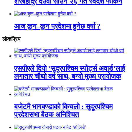
शेरबहादुर देउवा साउन २६ गते स्वदेश फर्किने
आज कुन–कुन प्रदेशमा हुनेछ वर्षा ?
लाेकप्रिय
एसपीएले दियो ‘सुदूरपश्चिम स्पोर्ट्स अवार्ड’लाई
लगातार चौथो वर्ष साथ, बन्यो मुख्य प्रायोजक
बजेटमै भागबण्डाको किचलो : सुदूरपश्चिम
प्रदेशसभा बैठक अनिश्चित