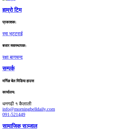
हाम्राे टिम
प्रकाशक:
रमा भट्टराई
बजार व्यवस्थापक:
रक्षा बागचन्द
सम्पर्क
मर्निङ बेल मिडिया हाउस
कार्यालय:
धनगढी १ कैलाली
info@morningbelldaily.com
091-521449
सामाजिक सञ्जाल