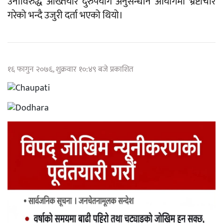
उनीविरुद्ध अख्तियार दुरुपयोग अनुसन्धान आयोगमा भ्रष्टाचार
गरेको भन्दै उजुरी दर्ता भएको थियो।
१६ फागुन २०७६, शुक्रवार १०:४९ बजे प्रकाशित