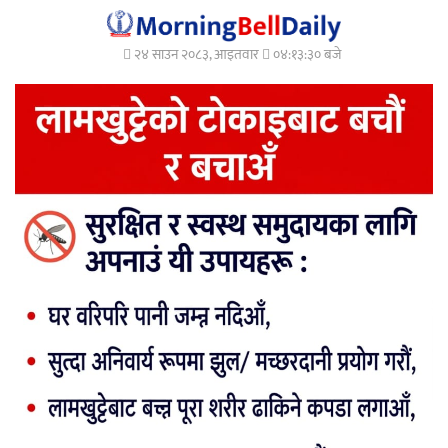
२४ साउन २०८३, आइतवार
०४:१३:३१ बजे