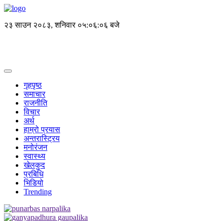
२३ साउन २०८३, शनिवार
०५:०६:०६ बजे
गृहपृष्ठ
समाचार
राजनीति
विचार
अर्थ
हाम्रो प्रयास
अन्तरास्ट्रिय
मनोरंजन
स्वास्थ्य
खेलकुद
प्रबिधि
भिडियो
Trending