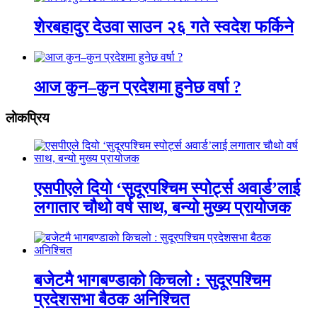
शेरबहादुर देउवा साउन २६ गते स्वदेश फर्किने
आज कुन–कुन प्रदेशमा हुनेछ वर्षा ?
लाेकप्रिय
एसपीएले दियो ‘सुदूरपश्चिम स्पोर्ट्स अवार्ड’लाई
लगातार चौथो वर्ष साथ, बन्यो मुख्य प्रायोजक
बजेटमै भागबण्डाको किचलो : सुदूरपश्चिम
प्रदेशसभा बैठक अनिश्चित