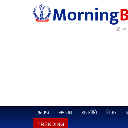
२४ 
गृहपृष्ठ
समाचार
राजनीति
विचार
अ
TRENDING