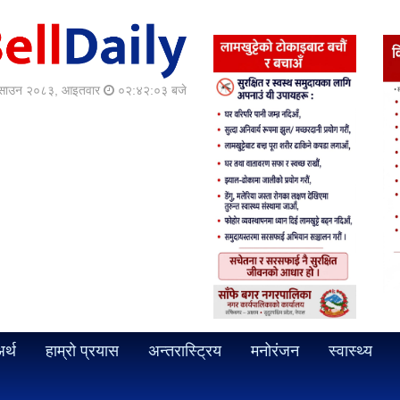
साउन २०८३, आइतवार
०२:४२:०५ बजे
र्थ
हाम्रो प्रयास
अन्तरास्ट्रिय
मनोरंजन
स्वास्थ्य