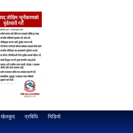
खेलकुद
प्रबिधि
भिडियो