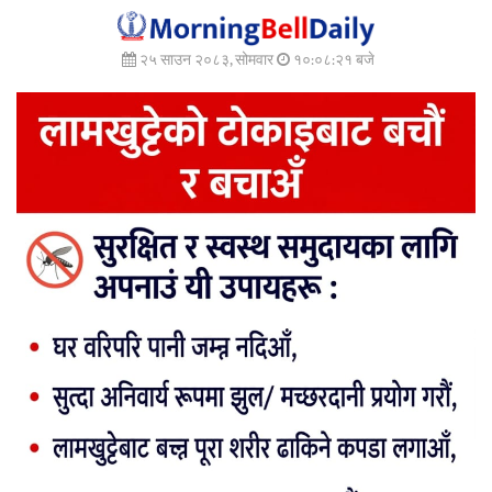
२५ साउन २०८३, सोमवार
१०:०८:२२ बजे