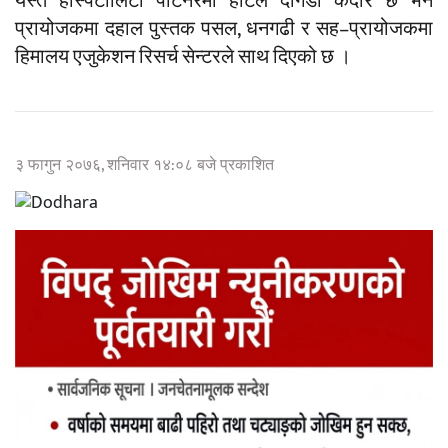
यस्तै हस्पिटालिटी पार्टनरमा होटल दोगडा केदार छ भने
प्रायोजकमा दहाल पुस्तक पसल, धनगढी र सह–प्रायोजकमा
हिमालय एजुकेशन रिसर्च सेन्टरले साथ दिएको छ ।
३ फागुन २०७६, शनिवार १४:०८ बजे प्रकाशित