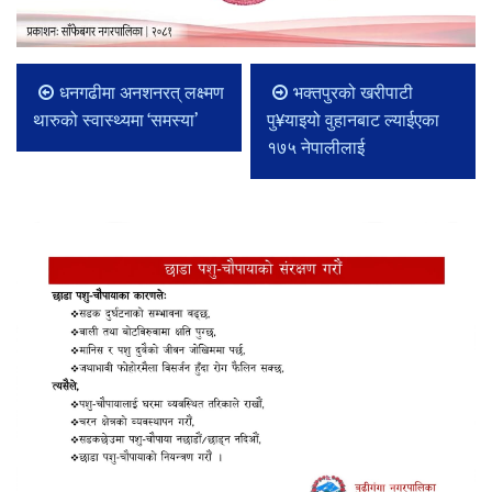
धनगढीमा अनशनरत् लक्ष्मण
भक्तपुरको खरीपाटी
थारुको स्वास्थ्यमा ‘समस्या’
पु¥याइयो वुहानबाट ल्याईएका
१७५ नेपालीलाई