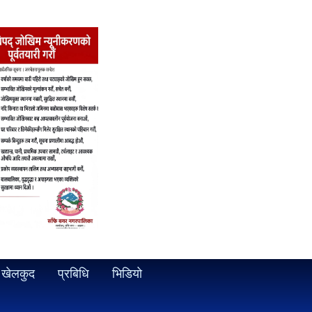
खेलकुद
प्रबिधि
भिडियो