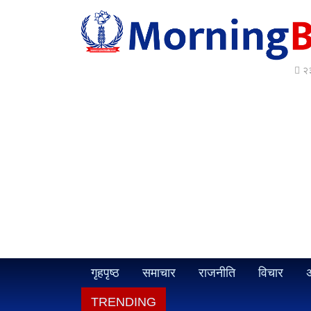
२३
गृहपृष्ठ
समाचार
राजनीति
विचार
अ
TRENDING