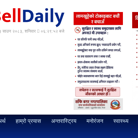
 साउन २०८३, शनिवार
०६:२९:५३ बजे
र्थ
हाम्रो प्रयास
अन्तरास्ट्रिय
मनोरंजन
स्वास्थ्य