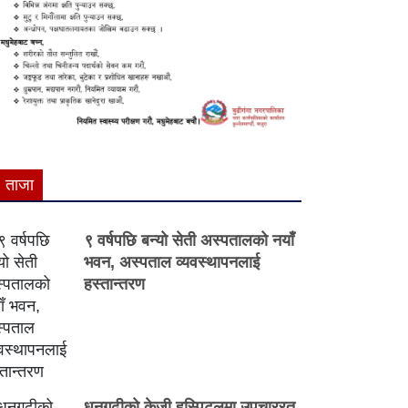
ताजा
९ वर्षपछि बन्यो सेती अस्पतालको नयाँ
भवन, अस्पताल व्यवस्थापनलाई
हस्तान्तरण
धनगढीको केजी हस्पिटलमा उपचाररत