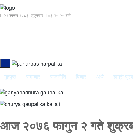
२२ साउन २०८३, शुक्रवार
०३:२५:२६ बजे
गृहपृष्ठ
समाचार
राजनीति
विचार
अर्थ
हाम्रो प्र
आज २०७६ फागुन २ गते शुक्रबा