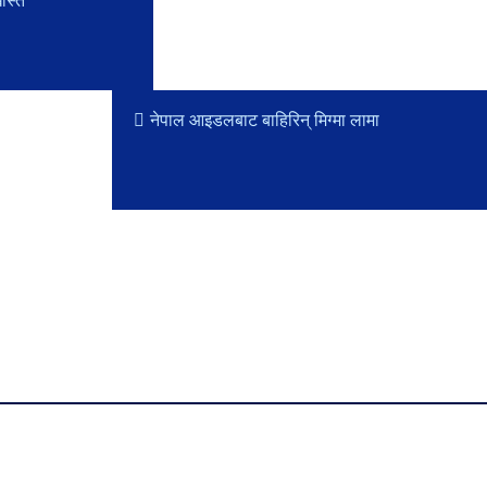
ास्त
नेपाल आइडलबाट बाहिरिन् मिग्मा लामा