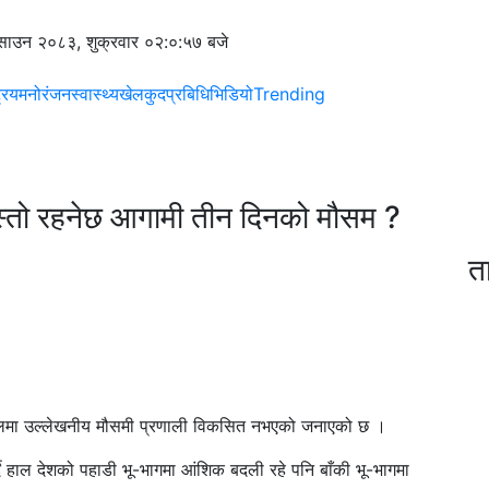
साउन २०८३, शुक्रवार
०२:०:५७ बजे
्रिय
मनोरंजन
स्वास्थ्य
खेलकुद
प्रबिधि
भिडियो
Trending
स्तो रहनेछ आगामी तीन दिनको मौसम ?
त
ेपालमा उल्लेखनीय मौसमी प्रणाली विकसित नभएको जनाएको छ ।
दै हाल देशको पहाडी भू-भागमा आंशिक बदली रहे पनि बाँकी भू-भागमा