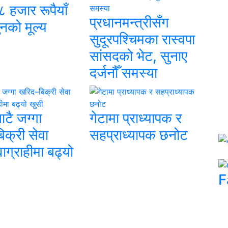
८ हजार रूपैयाँ
प्रधानमन्त्रीसँग
ुनको मूल्य
सुदूरपश्चिमका रास्वपा
सांसदको भेट, सुनाए
दर्जनौँ समस्या
बाटै जग्गा
गेटामा प्राध्यापक र
क्री सेवा
सहप्राध्यापक छनोट
वाग्राहीमा बढ्यो
F