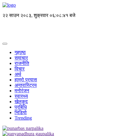
२२ साउन २०८३, शुक्रवार
०६:०८:४१ बजे
गृहपृष्ठ
समाचार
राजनीति
विचार
अर्थ
हाम्रो प्रयास
अन्तरास्ट्रिय
मनोरंजन
स्वास्थ्य
खेलकुद
प्रबिधि
भिडियो
Trending