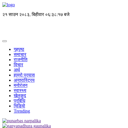
२१ साउन २०८३, बिहीवार
०६:३८:१७ बजे
गृहपृष्ठ
समाचार
राजनीति
विचार
अर्थ
हाम्रो प्रयास
अन्तरास्ट्रिय
मनोरंजन
स्वास्थ्य
खेलकुद
प्रबिधि
भिडियो
Trending