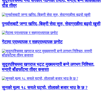
सुदूरपश्चिममा नयाँ सरकार गठनको तयारी, मन्त्री बन्न आकांक्षीको
दौड तीव्र
पुनर्वासबाटै जग्गा खरिद–बिक्री सेवा सुरु, सेवाग्राहीमा बढ्यो खुसी
गेटामा प्राध्यापक र सहप्राध्यापक छनोट
सुदूरपश्चिममा खगराज भट्ट मुख्यमन्त्री बन्ने लगभग निश्चित,
मन्त्री बाँडफाँटमा तीव्र कसरत
सुनको मूल्य १८ सयले घट्यो, तोलाको बजार भाउ के छ ?