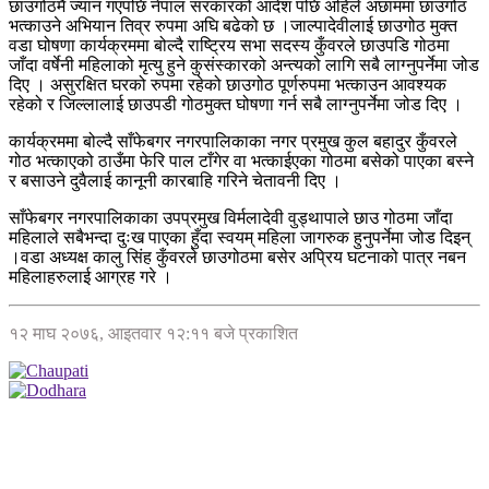
छाउगोठमै ज्यान गएपछि नेपाल सरकारको आदेश पछि अहिले अछाममा छाउगोठ
भत्काउने अभियान तिव्र रुपमा अघि बढेको छ ।जाल्पादेवीलाई छाउगोठ मुक्त
वडा घोषणा कार्यक्रममा बोल्दै राष्ट्रिय सभा सदस्य कुँवरले छाउपडि गोठमा
जाँदा वर्षेनी महिलाको मृत्यु हुने कुसंस्कारको अन्त्यको लागि सबै लाग्नुपर्नेमा जोड
दिए । असुरक्षित घरको रुपमा रहेको छाउगोठ पूर्णरुपमा भत्काउन आवश्यक
रहेको र जिल्लालाई छाउपडी गोठमुक्त घोषणा गर्न सबै लाग्नुपर्नेमा जोड दिए ।
कार्यक्रममा बोल्दै साँफेबगर नगरपालिकाका नगर प्रमुख कुल बहादुर कुँवरले
गोठ भत्काएको ठाउँमा फेरि पाल टाँगेर वा भत्काईएका गोठमा बसेको पाएका बस्ने
र बसाउने दुवैलाई कानूनी कारबाहि गरिने चेतावनी दिए ।
साँफेबगर नगरपालिकाका उपप्रमुख विर्मलादेवी वुड्थापाले छाउ गोठमा जाँदा
महिलाले सबैभन्दा दुःख पाएका हुँदा स्वयम् महिला जागरुक हुनुपर्नेमा जोड दिइन्
।वडा अध्यक्ष कालु सिंह कुँवरले छाउगोठमा बसेर अप्रिय घटनाको पात्र नबन
महिलाहरुलाई आग्रह गरे ।
१२ माघ २०७६, आइतवार १२:११ बजे प्रकाशित