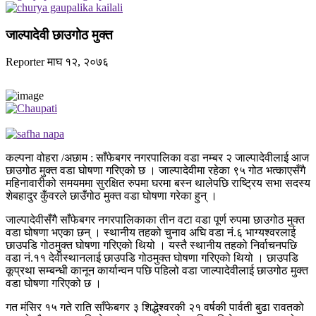
जाल्पादेवी छाउगोठ मुक्त
Reporter
माघ १२, २०७६
कल्पना वोहरा /अछाम : साँफेबगर नगरपालिका वडा नम्बर २ जाल्पादेवीलाई आज
छाउगोठ मुक्त वडा घोषणा गरिएको छ । जाल्पादेवीमा रहेका ९५ गोठ भत्काएसँगै
महिनावारीको समयममा सुरक्षित रुपमा घरमा बस्न थालेपछि राष्ट्रिय सभा सदस्य
शेबहादुर कुँवरले छाउँगोठ मुक्त वडा घोषणा गरेका हुन् ।
जाल्पादेवीसँगै साँफेबगर नगरपालिकाका तीन वटा वडा पूर्ण रुपमा छाउगोठ मुक्त
वडा घोषणा भएका छन् । स्थानीय तहको चुनाव अघि वडा नं.६ भाग्यश्वरलाई
छाउपडि गोठमुक्त घोषणा गरिएको थियो । यस्तै स्थानीय तहको निर्वाचनपछि
वडा नं.११ देवीस्थानलाई छाउपडि गोठमुक्त घोषणा गरिएको थियो । छाउपडि
कूप्रथा सम्बन्धी कानून कार्यान्वन पछि पहिलो वडा जाल्पादेवीलाई छाउगोठ मुक्त
वडा घोषणा गरिएको छ ।
गत मंसिर १५ गते राति साँफेबगर ३ शिद्धेश्वरकी २१ वर्षकी पार्वती बुढा रावतको