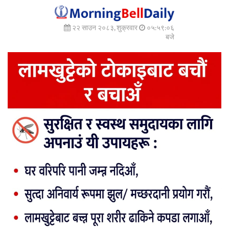
२२ साउन २०८३, शुक्रवार
०५:५९:०७
बजे