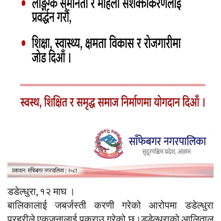
डडेल्धुरा, १२ माघ ।
बालिकालाई जबर्जस्ती करणी गरेको आरोपमा डडेल्धुरा
प्रहरीले एकजनालाई पक्राउ गरेको छ।डडेल्धुराको आलिताल