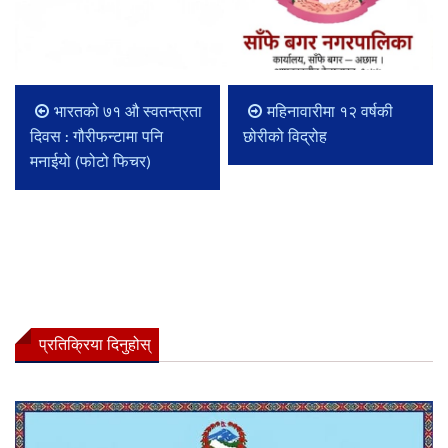
भारतको ७१ औ स्वतन्त्रता
महिनावारीमा १२ वर्षकी
दिवस : गौरीफन्टामा पनि
छोरीको विद्रोह
मनाईयो (फोटो फिचर)
प्रतिक्रिया दिनुहोस्