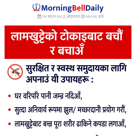
२४ साउन २०८३, आइतवार
०१:०:२० बजे