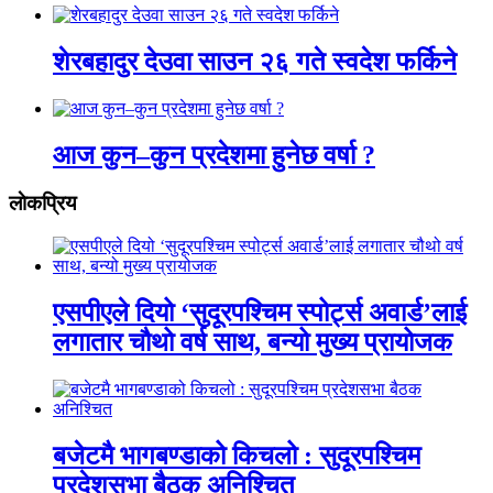
शेरबहादुर देउवा साउन २६ गते स्वदेश फर्किने
आज कुन–कुन प्रदेशमा हुनेछ वर्षा ?
लाेकप्रिय
एसपीएले दियो ‘सुदूरपश्चिम स्पोर्ट्स अवार्ड’लाई
लगातार चौथो वर्ष साथ, बन्यो मुख्य प्रायोजक
बजेटमै भागबण्डाको किचलो : सुदूरपश्चिम
प्रदेशसभा बैठक अनिश्चित