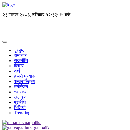
२३ साउन २०८३, शनिवार
१२:३२:४४ बजे
गृहपृष्ठ
समाचार
राजनीति
विचार
अर्थ
हाम्रो प्रयास
अन्तरास्ट्रिय
मनोरंजन
स्वास्थ्य
खेलकुद
प्रबिधि
भिडियो
Trending