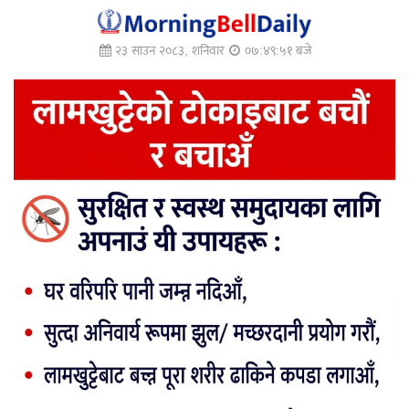
२३ साउन २०८३, शनिवार
०७:४९:५२ बजे