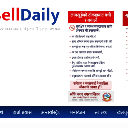
१ साउन २०८३, बिहीवार
१२:३४:५० बजे
्थ
हाम्रो प्रयास
अन्तरास्ट्रिय
मनोरंजन
स्वास्थ्य
खेलक