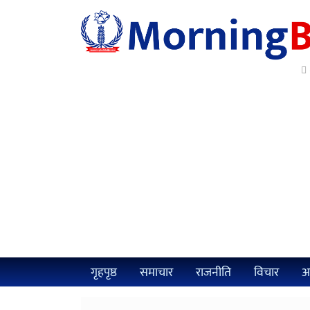
२
गृहपृष्ठ
समाचार
राजनीति
विचार
अर