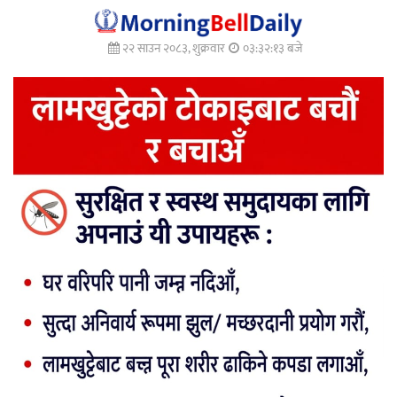
२२ साउन २०८३, शुक्रवार
०३:३२:१४ बजे