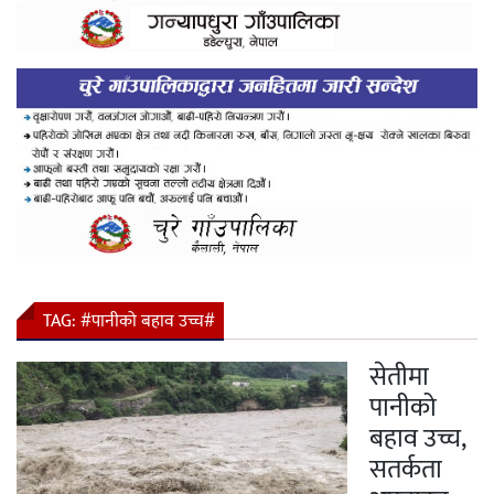
TAG:
#पानीको बहाव उच्च#
सेतीमा
पानीको
बहाव उच्च,
सतर्कता