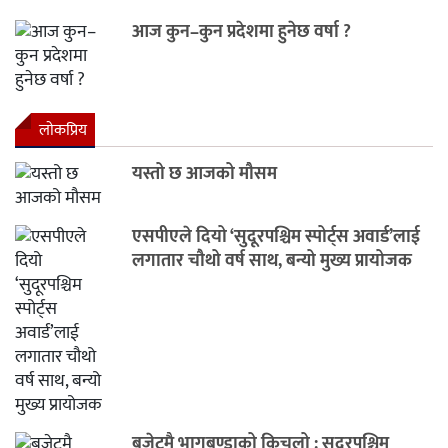
आज कुन–कुन प्रदेशमा हुनेछ वर्षा ?
लाेकप्रिय
यस्तो छ आजको मौसम
एसपीएले दियो ‘सुदूरपश्चिम स्पोर्ट्स अवार्ड’लाई
लगातार चौथो वर्ष साथ, बन्यो मुख्य प्रायोजक
बजेटमै भागबण्डाको किचलो : सुदूरपश्चिम