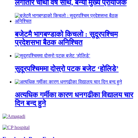
लगातार चौथो वर्ष साथ, बन्यो मुख्य प्रायोजक
बजेटमै भागबण्डाको किचलो : सुदूरपश्चिम
प्रदेशसभा बैठक अनिश्चित
सुदूरपश्चिममा दोस्रो पटक बजेट ‘होलिडे’
अत्यधिक गर्मीका कारण धनगढीका विद्यालय चार
दिन बन्द हुने