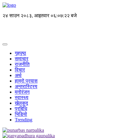
२४ साउन २०८३, आइतवार
०६:०७:२२ बजे
गृहपृष्ठ
समाचार
राजनीति
विचार
अर्थ
हाम्रो प्रयास
अन्तरास्ट्रिय
मनोरंजन
स्वास्थ्य
खेलकुद
प्रबिधि
भिडियो
Trending