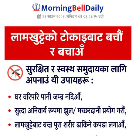
२३ साउन २०८३, शनिवार
०३:२१:१६ बजे