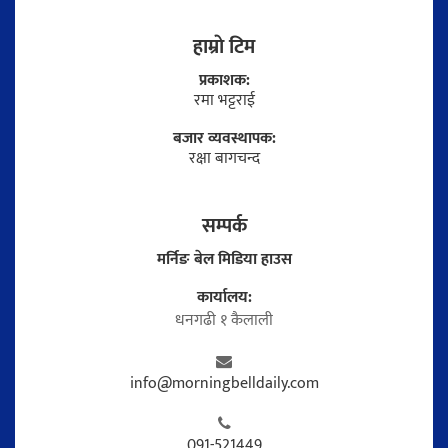
हाम्राे टिम
प्रकाशक:
रमा भट्टराई
बजार व्यवस्थापक:
रक्षा बागचन्द
सम्पर्क
मर्निङ बेल मिडिया हाउस
कार्यालय:
धनगढी १ कैलाली
info@morningbelldaily.com
091-521449