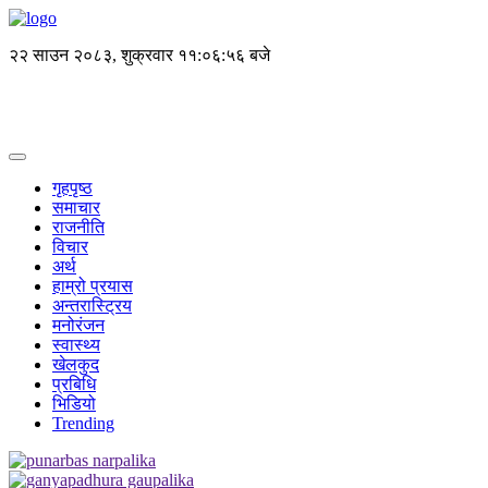
२२ साउन २०८३, शुक्रवार
११:०६:५७ बजे
गृहपृष्ठ
समाचार
राजनीति
विचार
अर्थ
हाम्रो प्रयास
अन्तरास्ट्रिय
मनोरंजन
स्वास्थ्य
खेलकुद
प्रबिधि
भिडियो
Trending