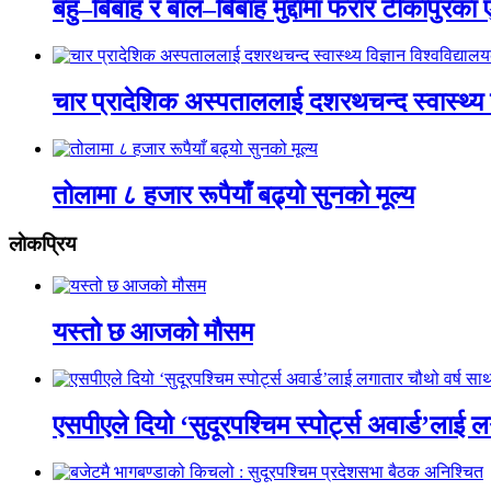
बहु–बिबाह र बाल–बिबाह मुद्दामा फरार टीकापुरक
चार प्रादेशिक अस्पताललाई दशरथचन्द स्वास्थ्य व
तोलामा ८ हजार रूपैयाँ बढ्यो सुनको मूल्य
लाेकप्रिय
यस्तो छ आजको मौसम
एसपीएले दियो ‘सुदूरपश्चिम स्पोर्ट्स अवार्ड’लाई 