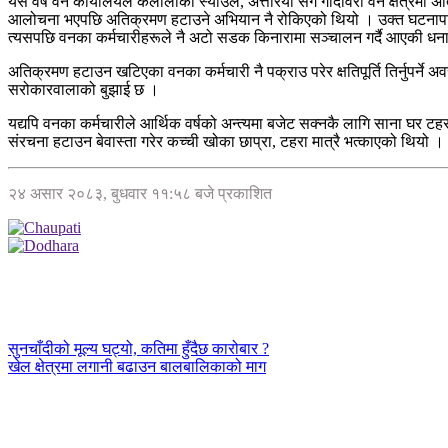
यस वर्ष वन कार्यालयले कैलालीका स्याउले, अत्तरिया सँगै गोदावरी वन क्षेत
आलोचना भएपछि अतिक्रमण हटाउने अभियान नै रोकिएको थियो । उक्त घटनापछि सब
त्यसपछि वनका कर्मचारीहरूले नै अटो सडक किनारामा सञ्चालन गर्दै आएकी धना द
अतिक्रमण हटाउन खटिएका वनका कर्मचारी नै पक्राउ परेर क्षतिपूर्ति तिर्नुपर
सरोकारवालाको बुझाई छ ।
यद्यपि वनका कर्मचारीले आर्थिक वर्षको अन्त्यमा बजेट सक्नकै लागि साना घर टह
संरचना हटाउन बेवास्ता गरेर कच्ची खोका छाप्रा, टहरा मात्रै भत्काएको थियो ।
२४ असार २०८३, बुधवार ११:५८ बजे प्रकाशित
सुनचाँदीको मूल्य घट्यो, कतिमा हुँदैछ कारोबार ?
खेल क्षेत्रमा लगानी बढाउन बालबालिकाको माग