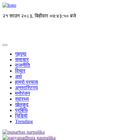
२१ साउन २०८३, बिहीवार
०७:४३:५१ बजे
गृहपृष्ठ
समाचार
राजनीति
विचार
अर्थ
हाम्रो प्रयास
अन्तरास्ट्रिय
मनोरंजन
स्वास्थ्य
खेलकुद
प्रबिधि
भिडियो
Trending